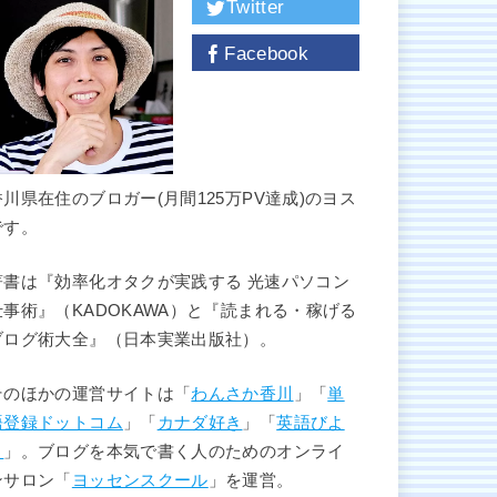
Twitter
Facebook
香川県在住のブロガー(月間125万PV達成)のヨス
です。
著書は『効率化オタクが実践する 光速パソコン
仕事術』（KADOKAWA）と『読まれる・稼げる
ブログ術大全』（日本実業出版社）。
そのほかの運営サイトは「
わんさか香川
」「
単
語登録ドットコム
」「
カナダ好き
」「
英語びよ
り
」。ブログを本気で書く人のためのオンライ
ンサロン「
ヨッセンスクール
」を運営。